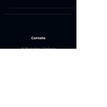
vale a pena ainda investir no TikTok?
Contato
i5 Marketing | Agência
Especializada em SEO em BH
Av. João Pinheiro, 274 - Sala 204-
F - Lourdes, Belo Horizonte - MG
comercial@i5marketing.com.br
(31) 98911-0660
Fale com um Especialista