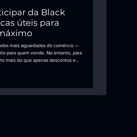
rticipar da Black
icas úteis para
 máximo
to para quem vende. No entanto, para
uito mais do que apenas descontos e
 oportunidade de crescimento
onstrução de marca. Mas aproveitar ao
 planejamento, posicionamento e
amente sobre isso que falaremos a
esse momento em