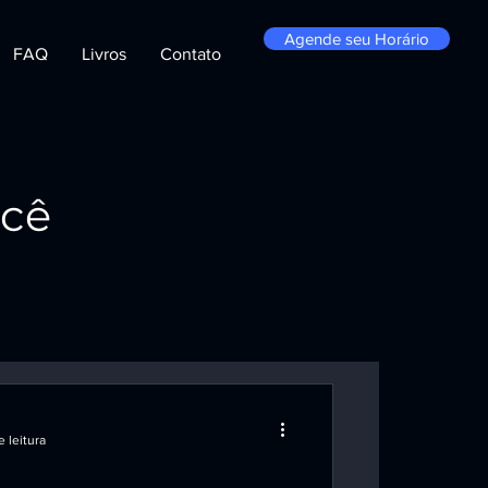
Agende seu Horário
FAQ
Livros
Contato
ocê
 leitura