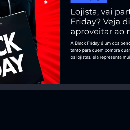
Lojista, vai pa
Friday? Veja d
aproveitar ao
A Black Friday é um dos períodos mais aguardados do comércio —
tanto para quem compra quan
os lojistas, ela representa m
promoções: é uma verdadeira
estratégico, visibilidade e c
máximo a Black Friday exige
inteligência digital. E é just
seguir — como transformar 