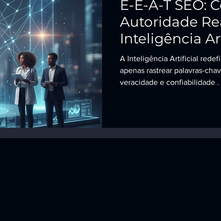
E-E-A-T SEO: 
Autoridade Re
Inteligência Art
A Inteligência Artificial red
apenas rastrear palavras-chav
veracidade e confiabilidade .
preciso provar autoridade e e
que o conceito de E-E-A-T SE
e Confiança) se tornou o eixo central da visibilidade digital.
Empresários que entendem e 
conquistam vantagem compet