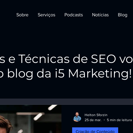
Sobre
Serviços
Podcasts
Notícias
Blog
s e Técnicas de SEO v
 blog da i5 Marketing!
Helton Sforzin
25 de mar.
5 min de leitura
Criação de Conteúdo