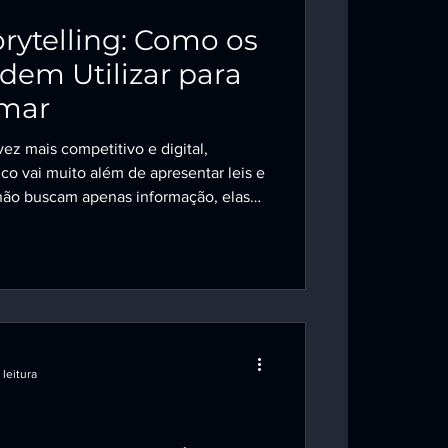
rytelling: Como os
em Utilizar para
rmar
ez mais competitivo e digital,
co vai muito além de apresentar leis e
 não buscam apenas informação, elas
icação e segurança. É exatamente
g ganha força. Contar histórias não
r promessas de resultados, algo
ormas da OAB. Pelo contrário, trata-
urídicos c
 leitura