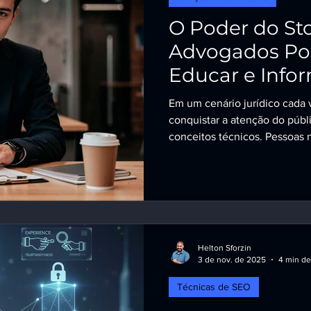
O Poder do Sto
Advogados Pod
Educar e Info
Em um cenário jurídico cada v
conquistar a atenção do públi
conceitos técnicos. Pessoas
buscam compreensão, identif
nesse ponto que o storytellin
significa expor casos ou faze
expressamente vedado pelas n
se de transformar conteúdos j
Helton Sforzin
3 de nov. de 2025
4 min de
Técnicas de SEO