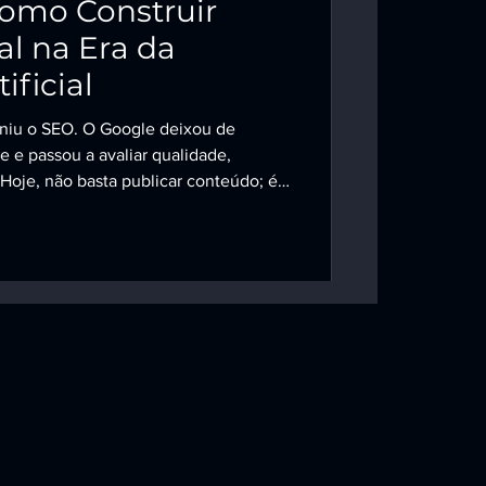
Como Construir
al na Era da
ificial
efiniu o SEO. O Google deixou de
e e passou a avaliar qualidade,
 Hoje, não basta publicar conteúdo; é
xperiência genuína . É neste cenário
O (Experiência, Expertise, Autoridade
aplicam essa metodologia,
itiva e dominam