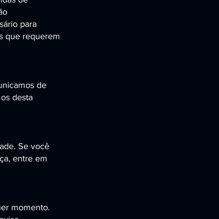
ão
sário para
ços que requerem
municamos de
mos desta
ade. Se você
ça, entre em
quer momento.