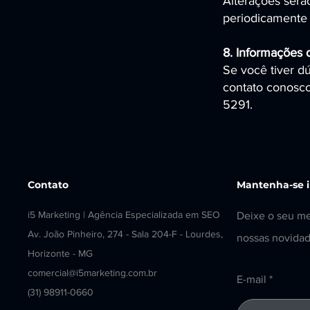
Alterações serã
periodicamente 
8. Informações 
Se você tiver d
contato conosco
5291.
Contato
Mantenha-se 
i5 Marketing | Agência Especializada em SEO em BH
Deixe o seu me
Av. João Pinheiro, 274 - Sala 204-F - Lourdes, Belo
nossas novidad
Horizonte - MG
comercial@i5marketing.com.br
E-mail
(31) 98911-0660