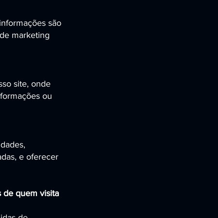
informações são
 de marketing
so site, onde
informações ou
idades,
adas, e oferecer
 de quem visita
idas de